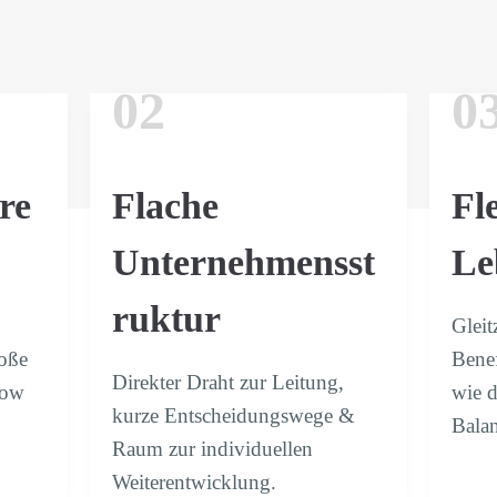
02
0
re
Flache
Fl
Unternehmensst
Le
ruktur
Gleit
roße
Benef
Direkter Draht zur Leitung,
how
wie d
kurze Entscheidungswege &
Balan
Raum zur individuellen
Weiterentwicklung.