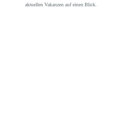
aktuellen Vakanzen auf einen Blick.
Einkäufer (m/w/d)
bei Ostseesta
Sales Engineer (m/w/d) bei Osts
Arbeitsvorbereiter Brennerei (m
Auszubildende Fertigungsmech
Ostseestaal